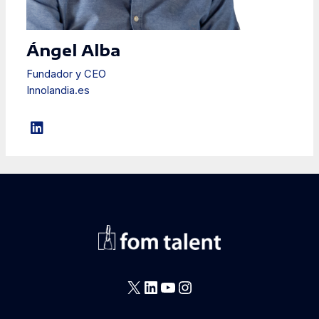
Ángel Alba
Fundador y CEO
Innolandia.es
X
LinkedIn
YouTube
Instagram