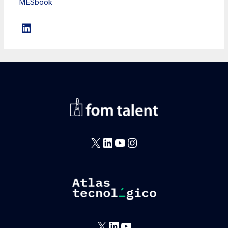
MESbook
X
LinkedIn
YouTube
Instagram
X
LinkedIn
YouTube