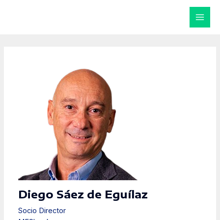
Ir
al
MAI
contenido
MEN
Diego Sáez de Eguílaz
Socio Director