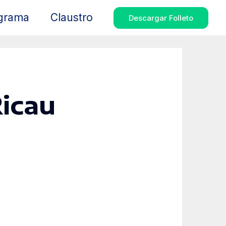
grama
Claustro
Descargar Folleto
Ricau