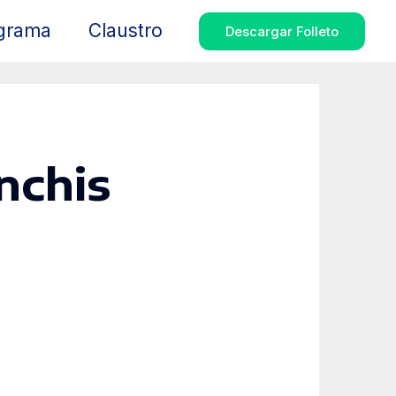
grama
Claustro
Descargar Folleto
nchis