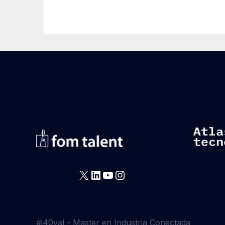
X
LinkedIn
YouTube
Instagram
#i40val - Master en Industria Conectada