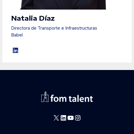
Natalia Díaz
Directora de Transporte e Infraestructuras
Babel
X
LinkedIn
YouTube
Instagram